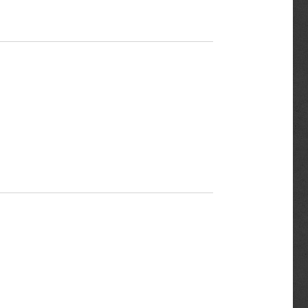
🇩🇪
🇦🇹