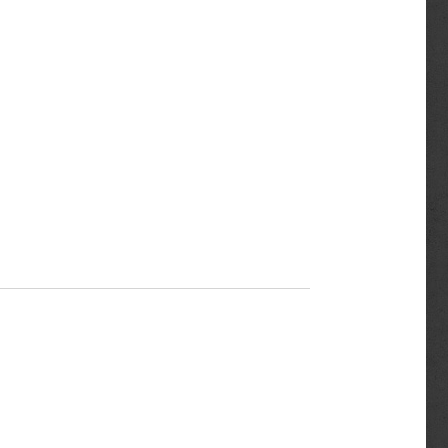
🇦🇹
🇦🇹