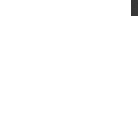
🇦🇹
🇦🇹