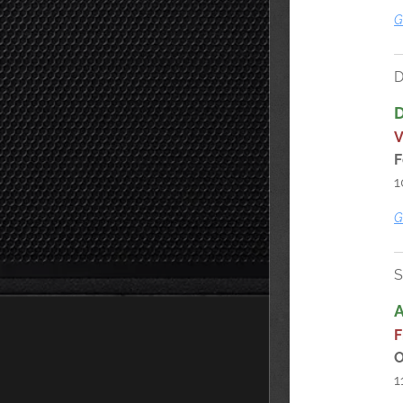
G
D
V
F
1
G
S
F
O
1