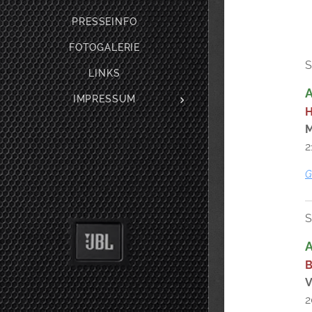
PRESSEINFO
FOTOGALERIE
S
LINKS
IMPRESSUM
H
M
2
G
S
B
V
2