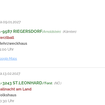
a.09.01.2027
A-9587 RIEGERSDORF
(Arnoldstein)
(Kärnten)
erzlball
ehrzweckhaus
1:00 Uhr
oogle Maps
a.13.02.2027
A-3243 ST.LEONHARD
(NÖ.)
/Forst
allnacht am Land
olkshaus
0:30 Uhr