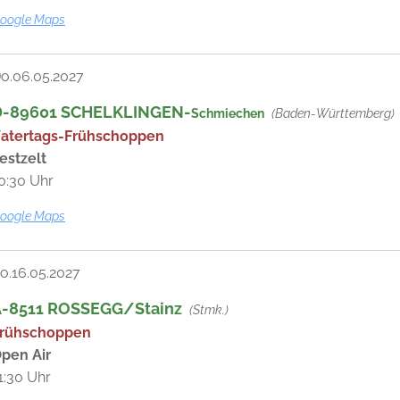
oogle Maps
o.06.05.2027
D-89601 SCHELKLINGEN-
(Baden-Württemberg)
Schmiechen
atertags-Frühschoppen
estzelt
0:30 Uhr
oogle Maps
o.16.05.2027
A-8511 ROSSEGG/Stainz
(Stmk.)
rühschoppen
pen Air
1:30 Uhr