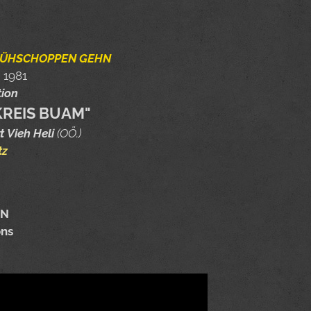
RÜHSCHOPPEN GEHN
 1981
tion
KREIS BUAM"
 Vieh Heli
(OÖ.)
tz
ON
ons