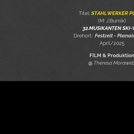
Titel:
STAHLWERKER P
(M: J.Burnik)
32.MUSIKANTEN SKI
Drehort:
Festzelt - Plana
April/2025
FILM & Produktio
@
Theresa Morawet