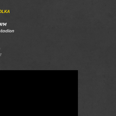
OLKA
-WM
istadion
n
z