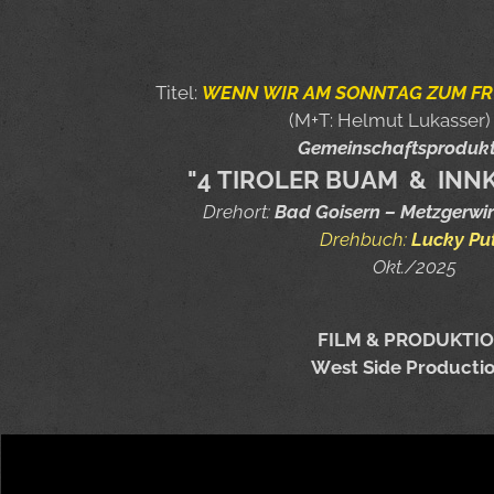
Titel:
WENN WIR AM SONNTAG ZUM F
(M+T: Helmut Lukasser)
Gemeinschaftsproduk
"4 TIROLER BUAM & INN
Drehort:
Bad Goisern – Metzgerwirt
Drehbuch:
Lucky Pu
Okt./2025
FILM & PRODUKTI
West Side Producti